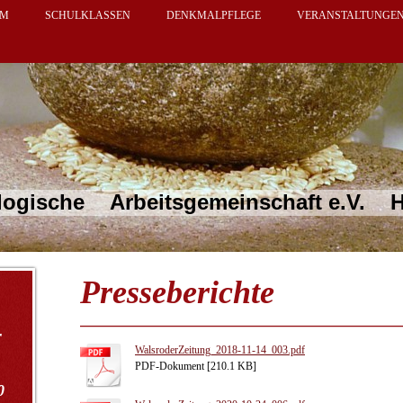
UM
SCHULKLASSEN
DENKMALPFLEGE
VERANSTALTUNGE
 Arbeitsgemeinschaft e.V. Hei
Presseberichte
r
WalsroderZeitung_2018-11-14_003.pdf
PDF-Dokument [210.1 KB]
0