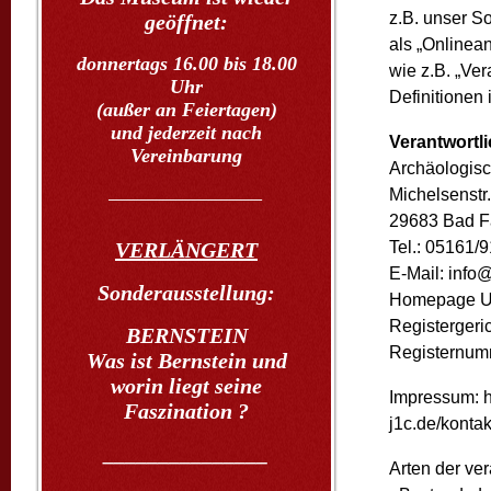
z.B. unser S
geöffnet:
als „Onlinean
donnertags 16.00 bis 18.00
wie z.B. „Ver
Uhr
Definitionen
(außer an Feiertagen)
und jederzeit nach
Verantwortli
Vereinbarung
Archäologisc
Michelsenstr.
____________________
29683 Bad Fa
Tel.: 05161/
VERLÄNGERT
E-Mail: info
Sonderausstellung:
Homepage UR
Registergeri
BERNSTEIN
Registernumm
Was ist Bernstein und
worin liegt seine
Impressum: h
Faszination ?
j1c.de/konta
_______________
Arten der ver