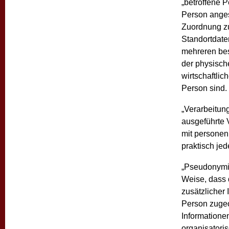
„betroffene P
Person angese
Zuordnung z
Standortdate
mehreren bes
der physisch
wirtschaftlic
Person sind.
„Verarbeitung
ausgeführte
mit personen
praktisch je
„Pseudonymis
Weise, dass
zusätzlicher 
Person zugeo
Informatione
organisatori