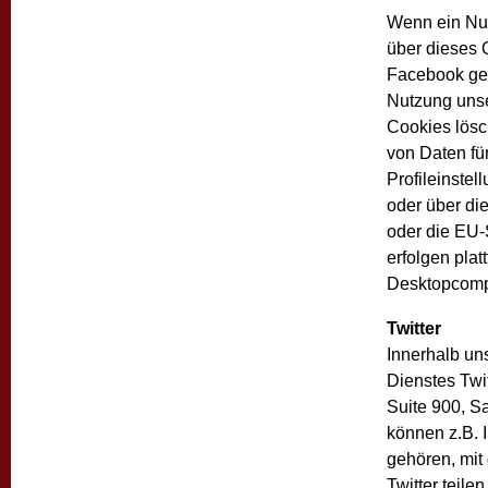
Wenn ein Nut
über dieses 
Facebook ges
Nutzung uns
Cookies lösc
von Daten fü
Profileinste
oder über di
oder die EU-
erfolgen plat
Desktopcomp
Twitter
Innerhalb un
Dienstes Twit
Suite 900, S
können z.B. I
gehören, mit
Twitter teile