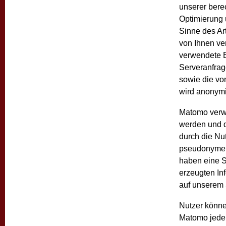
unserer berec
Optimierung 
Sinne des Art
von Ihnen ve
verwendete B
Serveranfrag
sowie die vo
wird anonymis
Matomo verwe
werden und d
durch die Nu
pseudonyme N
haben eine S
erzeugten In
auf unserem 
Nutzer könn
Matomo jeder