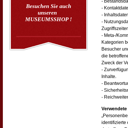
- Bestandsda
Besuchen Sie auch
- Kontaktdate
unseren
- Inhaltsdate
MUSEUMSSHOP !
- Nutzungsda
Zugriffszeiten
- Meta-/Komm
Kategorien b
Besucher und
die betroffe
Zweck der Ve
- Zurverfügu
Inhalte.
- Beantwortu
- Sicherhei
- Reichweit
Verwendete B
„Personenbez
identifiziert