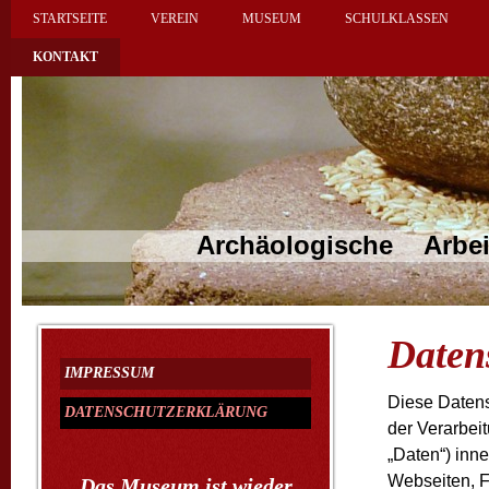
STARTSEITE
VEREIN
MUSEUM
SCHULKLASSEN
KONTAKT
Archäologische Arbeitsgeme
Daten
IMPRESSUM
Diese Datens
DATENSCHUTZERKLÄRUNG
der Verarbei
„Daten“) inn
Webseiten, F
Das Museum ist wieder