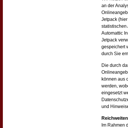
an der Analy
Onlineangebot
Jetpack (hier
statistische
Automattic I
Jetpack verw
gespeichert 
durch Sie er
Die durch da
Onlineangebo
können aus d
werden, wobe
eingesetzt w
Datenschutze
und Hinweise
Reichweite
Im Rahmen d