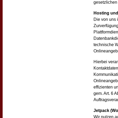
gesetzlichen 
Hosting und
Die von uns
Zurverfügungs
Plattformdie
Datenbankdie
technische W
Onlineangeb
Hierbei vera
Kontaktdaten
Kommunikati
Onlineangebo
effizienten 
gem. Art. 6 A
Auftragsverar
Jetpack (Wo
Wir nutzen au