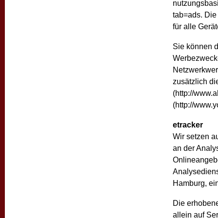
nutzungsbasi
tab=ads. Die
für alle Ger
Sie können 
Werbezwecken
Netzwerkwerbe
zusätzlich d
(http://www.
(http://www.
etracker
Wir setzen au
an der Analy
Onlineangebo
Analysediens
Hamburg, ein
Die erhobene
allein auf Se