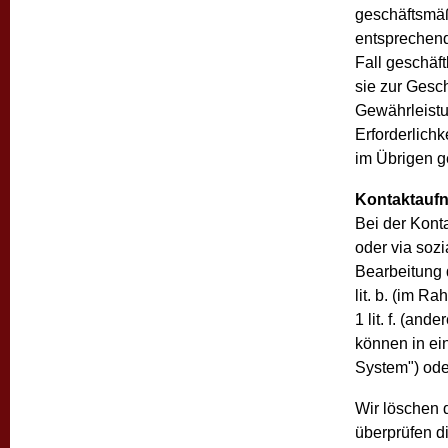
geschäftsmäß
entsprechend
Fall geschäft
sie zur Gesc
Gewährleistu
Erforderlichk
im Übrigen g
Kontaktauf
Bei der Konta
oder via soz
Bearbeitung 
lit. b. (im R
1 lit. f. (an
können in e
System") ode
Wir löschen d
überprüfen di