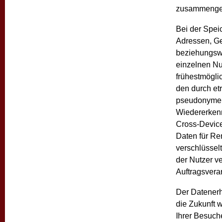
zusammengefü
Bei der Spei
Adressen, Ge
beziehungswe
einzelnen Nut
frühestmögli
den durch et
pseudonyme Nu
Wiedererkenn
Cross-Device
Daten für Re
verschlüsselt
der Nutzer v
Auftragsvera
Der Datenerh
die Zukunft 
Ihrer Besuch