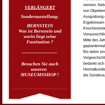
nennen. Nebe
VERLÄNGERT
von Objekten
Sonderausstellung:
Ausgrabung 
Ergebnissen 
BERNSTEIN
Knochenreste
Was ist Bernstein und
Voraussichtl
worin liegt seine
Mitte des Ja
Faszination ?
geplanterma
_______________
Bis dahin si
Vorgeschicht
Besuchen Sie auch
bedankt sich
unseren
Heimatkunde 
MUSEUMSSHOP !
die Sonderau