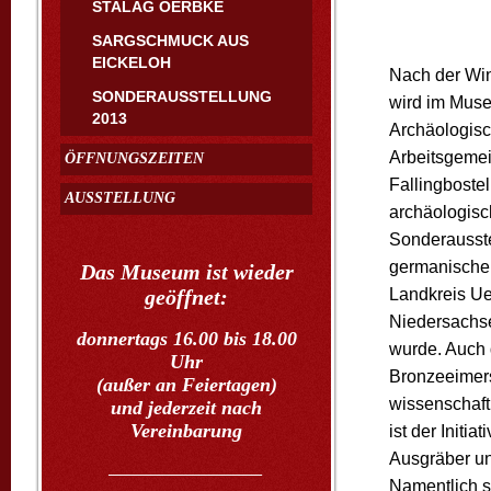
STALAG OERBKE
SARGSCHMUCK AUS
EICKELOH
Nach der Wi
SONDERAUSSTELLUNG
wird im Mus
2013
Archäologis
Arbeitsgemei
ÖFFNUNGSZEITEN
Fallingboste
AUSSTELLUNG
archäologis
Sonderausste
germanischen
Das Museum ist wieder
Landkreis Ue
geöffnet:
Niedersachsen
donnertags 16.00 bis 18.00
wurde. Auch 
Uhr
Bronzeeimers
(außer an Feiertagen)
wissenschaft
und jederzeit nach
Vereinbarung
ist der Init
Ausgräber un
____________________
Namentlich s